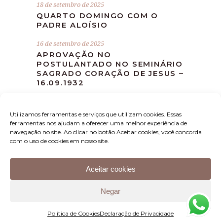
18 de setembro de 2025
QUARTO DOMINGO COM O
PADRE ALOÍSIO
16 de setembro de 2025
APROVAÇÃO NO
POSTULANTADO NO SEMINÁRIO
SAGRADO CORAÇÃO DE JESUS –
16.09.1932
10 de setembro de 2025
MISSA DEVOCIONAL MÊS DE
Utilizamos ferramentas e serviços que utilizam cookies. Essas
SETEMBRO
ferramentas nos ajudam a oferecer uma melhor experiência de
navegação no site. Ao clicar no botão Aceitar cookies, você concorda
com o uso de cookies em nosso site.
Aceitar cookies
Instituto Padre Aloísio – Rua Luis Sarti, 1397 – Sala B
Negar
– Bairro Nereu Ramos – CEP: 89.265-500 – Jaraguá
do Sul – SC – (47) 3058-4281 –
Política de Cookies
Declaração de Privacidade
instituto@padrealoisio.org.br