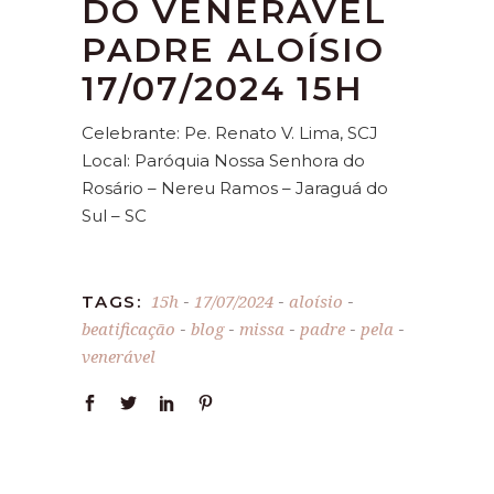
DO VENERÁVEL
PADRE ALOÍSIO
17/07/2024 15H
Celebrante: Pe. Renato V. Lima, SCJ
Local: Paróquia Nossa Senhora do
Rosário – Nereu Ramos – Jaraguá do
Sul – SC
15h
17/07/2024
aloísio
TAGS:
-
-
-
beatificação
blog
missa
padre
pela
-
-
-
-
-
venerável