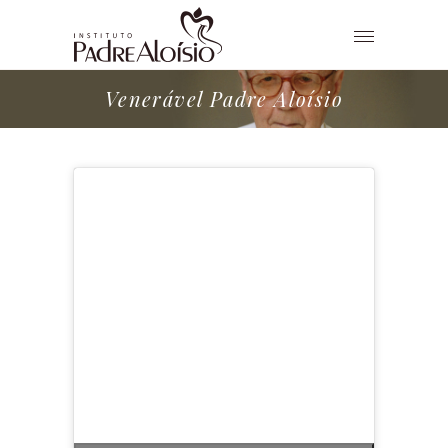
Venerável Padre Aloísio