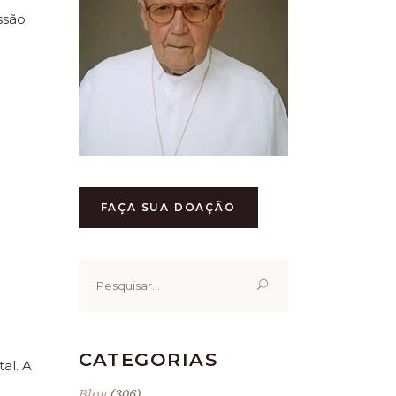
ssão
FAÇA SUA DOAÇÃO
Pesquisar
por:
CATEGORIAS
al. A
Blog
(306)