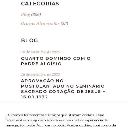
CATEGORIAS
Blog
(306)
Graças Alcançadas
(35)
BLOG
18 de setembro de 2025
QUARTO DOMINGO COM O
PADRE ALOÍSIO
16 de setembro de 2025
APROVAÇÃO NO
POSTULANTADO NO SEMINÁRIO
SAGRADO CORAÇÃO DE JESUS –
16.09.1932
10 de setembro de 2025
MISSA DEVOCIONAL MÊS DE
Utilizamos ferramentas e serviços que utilizam cookies. Essas
SETEMBRO
ferramentas nos ajudam a oferecer uma melhor experiência de
navegação no site. Ao clicar no botão Aceitar cookies, você concorda