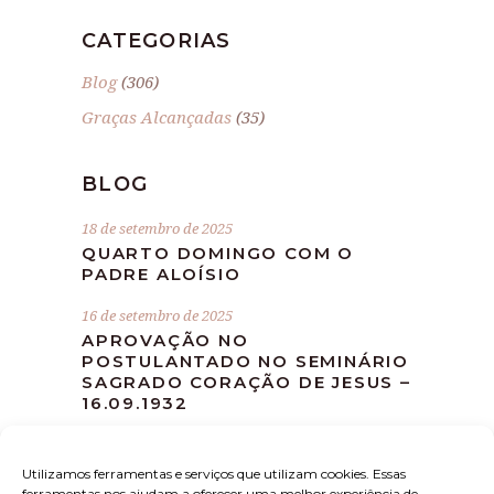
CATEGORIAS
Blog
(306)
Graças Alcançadas
(35)
BLOG
18 de setembro de 2025
QUARTO DOMINGO COM O
PADRE ALOÍSIO
16 de setembro de 2025
APROVAÇÃO NO
POSTULANTADO NO SEMINÁRIO
SAGRADO CORAÇÃO DE JESUS –
16.09.1932
10 de setembro de 2025
MISSA DEVOCIONAL MÊS DE
Utilizamos ferramentas e serviços que utilizam cookies. Essas
SETEMBRO
ferramentas nos ajudam a oferecer uma melhor experiência de