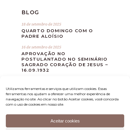
BLOG
18 de setembro de 2025
QUARTO DOMINGO COM O
PADRE ALOÍSIO
16 de setembro de 2025
APROVAÇÃO NO
POSTULANTADO NO SEMINÁRIO
SAGRADO CORAÇÃO DE JESUS –
16.09.1932
10 de setembro de 2025
MISSA DEVOCIONAL MÊS DE
Utilizamos ferramentas e serviços que utilizam cookies. Essas
SETEMBRO
ferramentas nos ajudam a oferecer uma melhor experiência de
navegação no site. Ao clicar no botão Aceitar cookies, você concorda
com o uso de cookies em nosso site.
Aceitar cookies
Instituto Padre Aloísio – Rua Luis Sarti, 1397 – Sala B