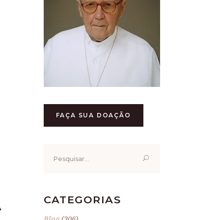
FAÇA SUA DOAÇÃO
Pesquisar
por:
CATEGORIAS
A
Blog
(306)