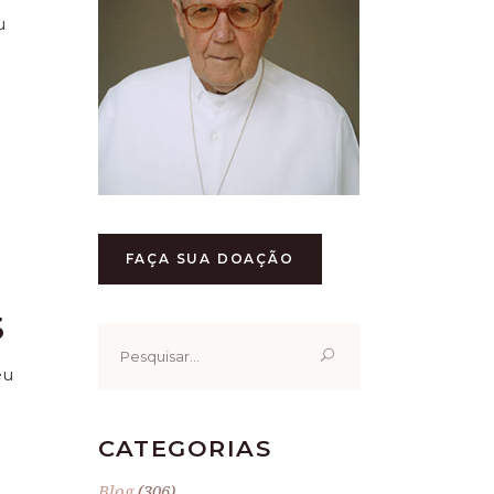
u
FAÇA SUA DOAÇÃO
S
Pesquisar
por:
eu
CATEGORIAS
Blog
(306)