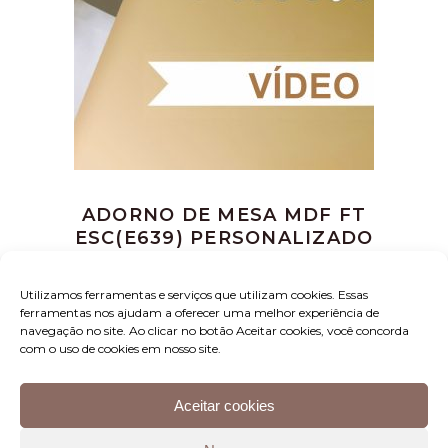
ADORNO DE MESA MDF FT
ESC(E639) PERSONALIZADO
PE. ALOISIO
R$
20,00
Utilizamos ferramentas e serviços que utilizam cookies. Essas
ferramentas nos ajudam a oferecer uma melhor experiência de
navegação no site. Ao clicar no botão Aceitar cookies, você concorda
com o uso de cookies em nosso site.
Aceitar cookies
Instituto Padre Aloísio – Rua Luis Sarti, 1397 – Sala B