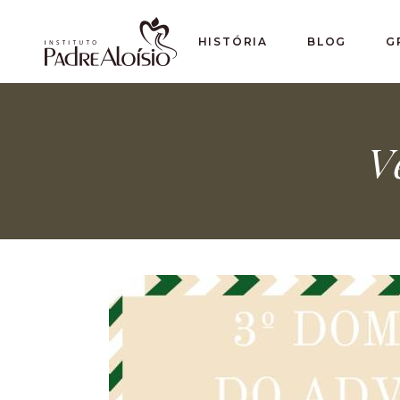
HISTÓRIA
BLOG
G
V