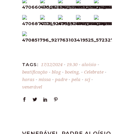
17/12/2024
19.30
aloísio
TAGS:
-
-
-
beatificação
blog
boeing,
Celebrate
-
-
-
-
horas
missa
padre
pela
scj
-
-
-
-
-
venerável
VENERÁVEL PADRE ALOÍSIO