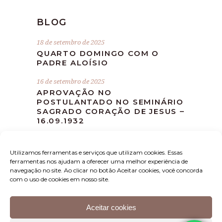
BLOG
18 de setembro de 2025
QUARTO DOMINGO COM O
PADRE ALOÍSIO
16 de setembro de 2025
APROVAÇÃO NO
POSTULANTADO NO SEMINÁRIO
SAGRADO CORAÇÃO DE JESUS –
16.09.1932
10 de setembro de 2025
MISSA DEVOCIONAL MÊS DE
Utilizamos ferramentas e serviços que utilizam cookies. Essas
SETEMBRO
ferramentas nos ajudam a oferecer uma melhor experiência de
navegação no site. Ao clicar no botão Aceitar cookies, você concorda
com o uso de cookies em nosso site.
Aceitar cookies
Instituto Padre Aloísio – Rua Luis Sarti, 1397 – Sala B