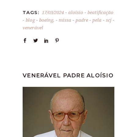
17/03/2024
aloísio
beatificação
TAGS:
-
-
blog
boeing,
missa
padre
pela
scj
-
-
-
-
-
-
-
venerável
VENERÁVEL PADRE ALOÍSIO