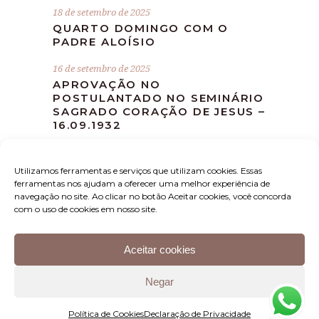
18 de setembro de 2025
QUARTO DOMINGO COM O
PADRE ALOÍSIO
16 de setembro de 2025
APROVAÇÃO NO
POSTULANTADO NO SEMINÁRIO
SAGRADO CORAÇÃO DE JESUS –
16.09.1932
10 de setembro de 2025
MISSA DEVOCIONAL MÊS DE
Utilizamos ferramentas e serviços que utilizam cookies. Essas
SETEMBRO
ferramentas nos ajudam a oferecer uma melhor experiência de
navegação no site. Ao clicar no botão Aceitar cookies, você concorda
com o uso de cookies em nosso site.
Aceitar cookies
Instituto Padre Aloísio – Rua Luis Sarti, 1397 – Sala B
Negar
– Bairro Nereu Ramos – CEP: 89.265-500 – Jaraguá
do Sul – SC – (47) 3058-4281 –
Política de Cookies
Declaração de Privacidade