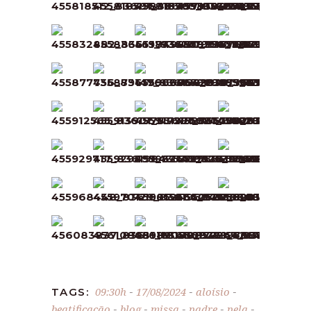
09:30h
17/08/2024
aloísio
TAGS:
-
-
-
beatificação
blog
missa
padre
pela
-
-
-
-
-