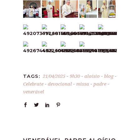
21/04/2025
9h30
aloísio
blog
TAGS:
-
-
-
-
Celebrate
devocional
missa
padre
-
-
-
-
venerável