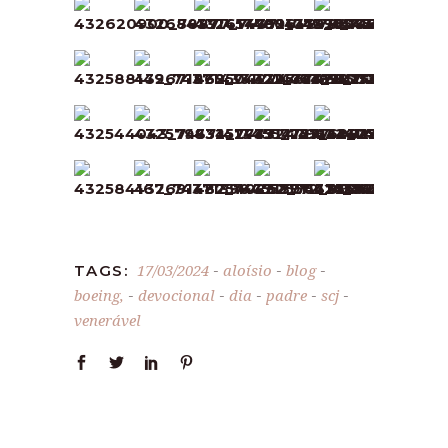
17/03/2024
aloísio
blog
TAGS:
-
-
-
boeing,
devocional
dia
padre
scj
-
-
-
-
-
venerável