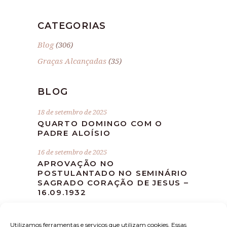
CATEGORIAS
Blog
(306)
Graças Alcançadas
(35)
BLOG
18 de setembro de 2025
QUARTO DOMINGO COM O
PADRE ALOÍSIO
16 de setembro de 2025
APROVAÇÃO NO
POSTULANTADO NO SEMINÁRIO
SAGRADO CORAÇÃO DE JESUS –
16.09.1932
10 de setembro de 2025
MISSA DEVOCIONAL MÊS DE
Utilizamos ferramentas e serviços que utilizam cookies. Essas